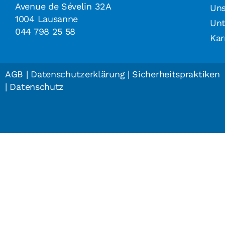
Avenue de Sévelin 32A
Uns
1004 Lausanne
Un
044 798 25 58
Kar
AGB
|
Datenschutzerklärung
|
Sicherheitspraktiken
|
Datenschutz
Demo
Beratung