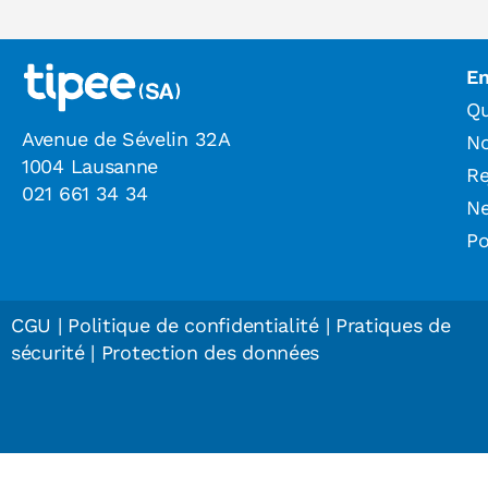
En
Qu
Avenue de Sévelin 32A
N
1004 Lausanne
Re
021 661 34 34
N
Po
CGU
|
Politique de confidentialité
|
Pratiques de
sécurité
|
Protection des données