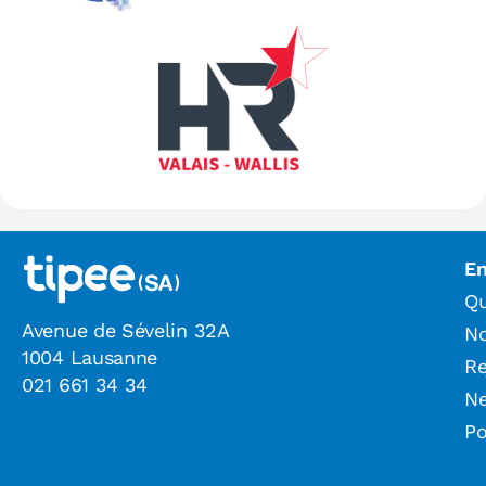
En
Qu
Avenue de Sévelin 32A
N
1004 Lausanne
Re
021 661 34 34
N
Po