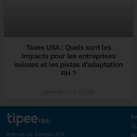
Taxes USA : Quels sont les
impacts pour les entreprises
suisses et les pistes d’adaptation
RH ?
Léane Dubied
25 août 2025
En
Qu
Avenue de Sévelin 32A
N