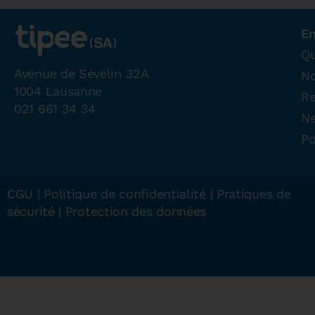
En
Qu
Avenue de Sévelin 32A
N
1004 Lausanne
Re
021 661 34 34
N
Po
CGU
|
Politique de confidentialité
|
Pratiques de
sécurité
|
Protection des données