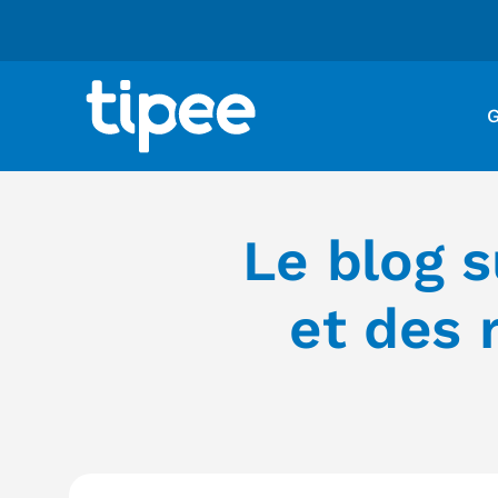
G
Le blog s
et des