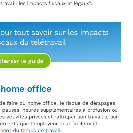
ravail: les impacts fiscaux et légaux”.
our tout savoir sur les impacts
scaux du télétravail
charger le guide
 home office
de faire du home office, le risque de dérapages
es pauses, heures supplémentaires à profusion ou
es activités privées et rattraper son travail le soir
ements que l’employeur peut facilement
ement du temps de travail
.