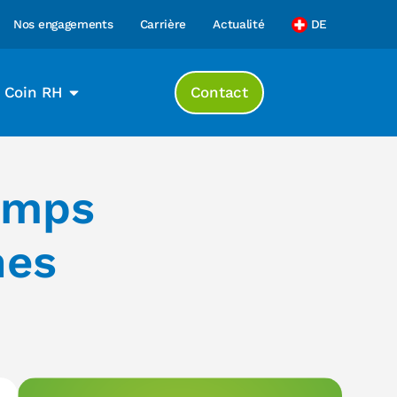
Nos engagements
Carrière
Actualité
DE
Coin RH
Contact
temps
nes