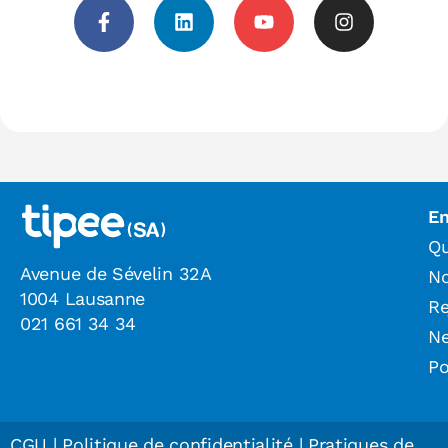
En
Qu
Avenue de Sévelin 32A
N
1004 Lausanne
Re
021 661 34 34
N
Po
CGU
|
Politique de confidentialité
|
Pratiques de