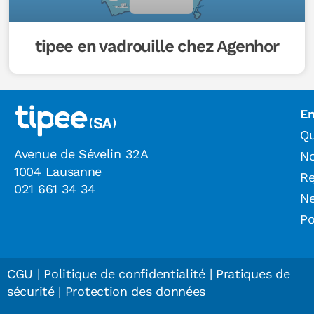
tipee en vadrouille chez Agenhor
En
Qu
Avenue de Sévelin 32A
N
1004 Lausanne
Re
021 661 34 34
N
Po
CGU
|
Politique de confidentialité
|
Pratiques de
sécurité
|
Protection des données