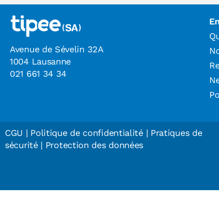
En
Qu
Avenue de Sévelin 32A
N
1004 Lausanne
Re
021 661 34 34
N
Po
CGU
|
Politique de confidentialité
|
Pratiques de
sécurité
|
Protection des données