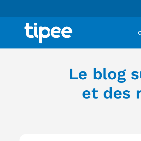
G
Le blog s
et des