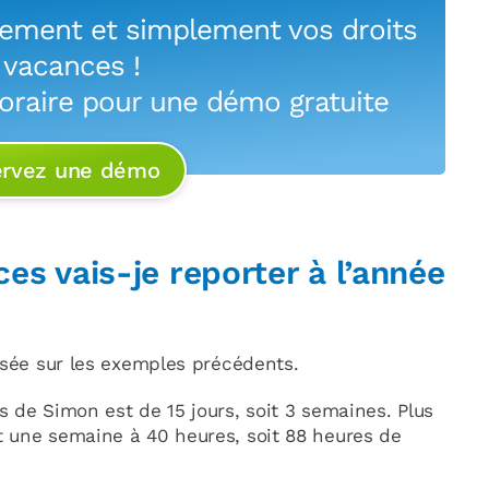
uement et simplement vos droits
 vacances !
oraire pour une démo gratuite
ervez une démo
es vais-je reporter à l’année
asée sur les exemples précédents.
 de Simon est de 15 jours, soit 3 semaines. Plus
 une semaine à 40 heures, soit 88 heures de