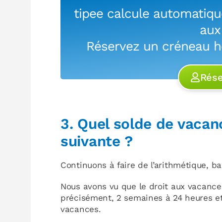
tipee calcule automatiq
aux
Réservez un créneau h
Rés
3. Quel solde de vacanc
suivante ?
Continuons à faire de l’arithmétique, b
Nous avons vu que le droit aux vacances
précisément, 2 semaines à 24 heures et
vacances.