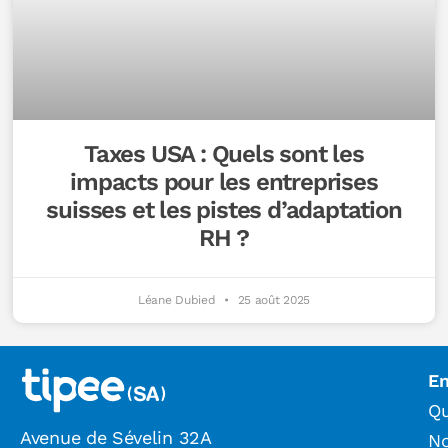
Taxes USA : Quels sont les
impacts pour les entreprises
suisses et les pistes d’adaptation
RH ?
Léane Dubied
25 août 2025
En
Qu
Avenue de Sévelin 32A
N