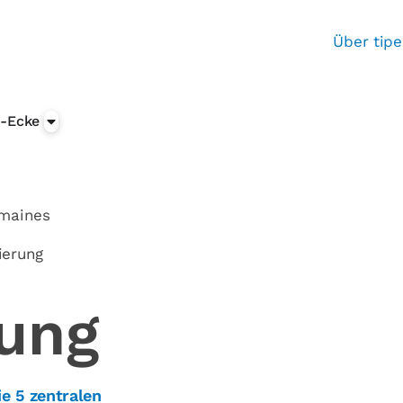
Über tipe
-Ecke
umaines
ierung
ung
ie 5 zentralen