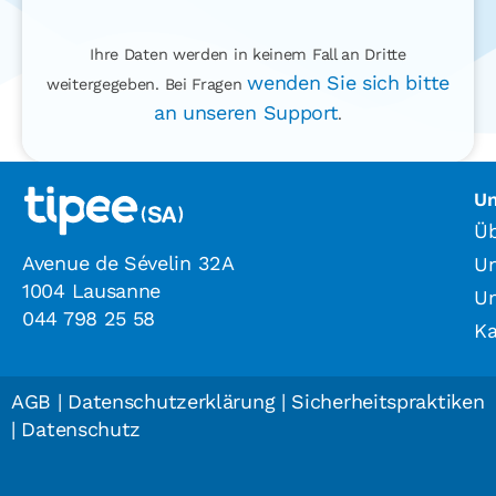
Ihre Daten werden in keinem Fall an Dritte
wenden Sie sich bitte
weitergegeben. Bei Fragen
an unseren Support
.
U
Üb
Avenue de Sévelin 32A
Un
1004 Lausanne
U
044 798 25 58
Ka
AGB
|
Datenschutzerklärung
|
Sicherheitspraktiken
|
Datenschutz