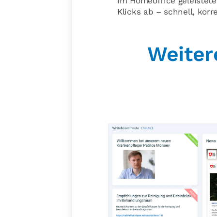
im Homeoffice geleistete
Klicks ab – schnell, korr
Weiter