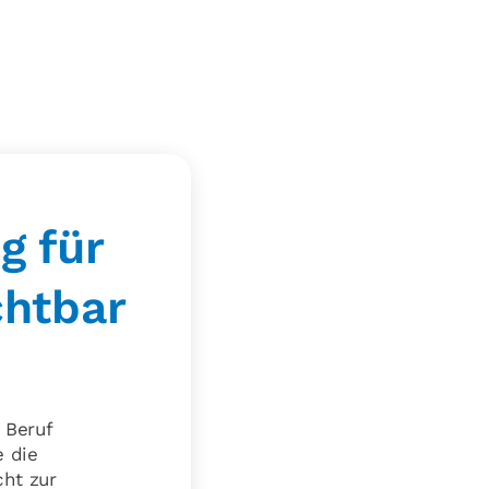
g für
chtbar
n Beruf
e die
cht zur