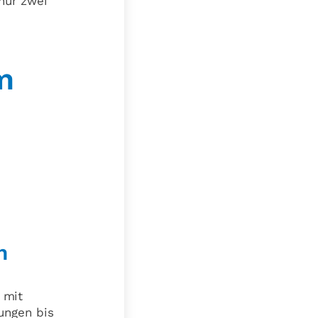
nur zwei
m
n
 mit
ungen bis