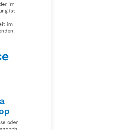
der im
ung ist
,
eit im
tenden.
ce
ia
op
use oder
dennoch