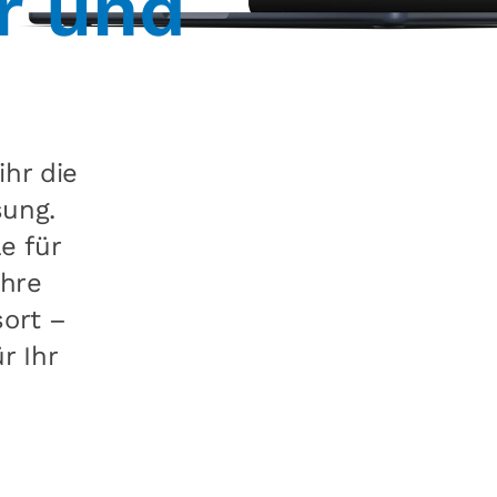
r und
ihr die
sung.
e für
Ihre
sort –
r Ihr