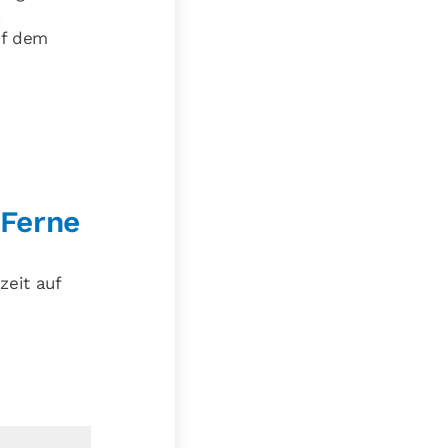
h
uf dem
 Ferne
eit auf