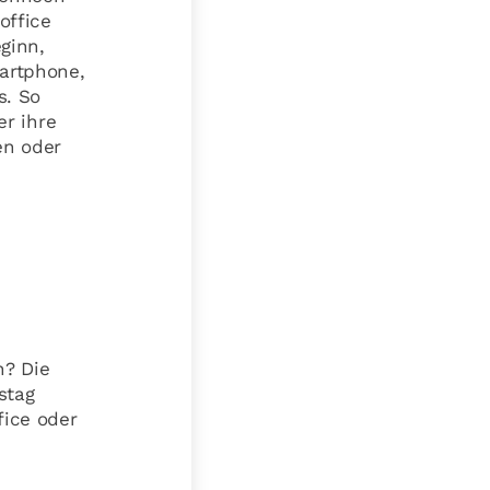
office
ginn,
artphone,
s. So
er ihre
en oder
n? Die
stag
fice oder