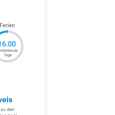
weis
 zu den