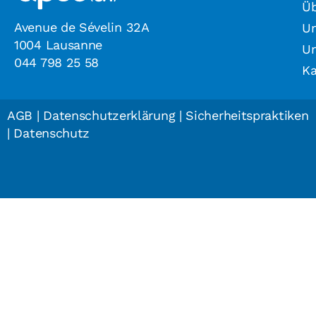
Üb
Avenue de Sévelin 32A
Un
1004 Lausanne
U
044 798 25 58
Ka
AGB
|
Datenschutzerklärung
|
Sicherheitspraktiken
|
Datenschutz